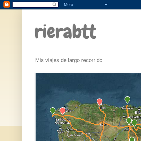
rierabtt
Mis viajes de largo recorrido