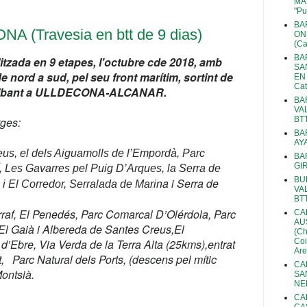
MA
"Pu
BA
 (Travesia en btt de 9 dias)
ON
(Ca
BA
litzada en 9 etapes, l'octubre cde 2018, amb
SA
de nord a sud, pel seu front marítim, sortint de
EN 
Cat
ribant a ULLDECONA-ALCANAR.
BA
VA
tges:
BTT
BA
AY
eus, el dels Aiguamolls de l’Empordà, Parc
BA
GI
, Les Gavarres pel Puig D’Arques, la Serra de
BU
a i Serra de
i El Corredor, Serralada de Marin
VA
BT
rraf, El Penedés, Parc Comarcal D’Olérdola, Parc
CA
AU
 El Gaià i Albereda de Santes Creus,El
(Ch
 d’Ebre, Via Verda de la Terra Alta (25kms),entrat
Coi
Are
t, Parc Natural dels Ports, (descens pel mític
CA
Montsià.
SA
NE
CA