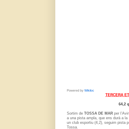
Powered by
Wikiloc
TERCERA ETA
64,2 
Sortim de
TOSSA DE MAR
per l’Avi
a una pista ampla, que ens durà a la
un club esportiu (4,2), seguim pista p
Tossa.