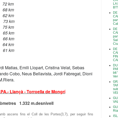
CA
í 72 km
LA
BT
 68 km
DE
62 km
CA
73 km
par
Ca
75 km
DE
5 km
CA
par
66 km
Sa
64 km
Ciu
 61 km
DE
CA
FI
CA
DU
di Matias, Emili Llopart, Cristina Velat, Sebas
PA
ando Cobo, Neus Bellavista, Jordi Fabregat, Dioni
btt
Ver
M.Riera.
GR
TAR
sub
.- Llançà - Torroella de Mongrí
VE
GU
VA
lòmetres 1.332 m.desnivell
GU
Ri
mb ascens fins el Coll de les Portes(3,7), per seguir fins
IS