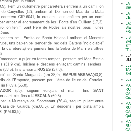
arribem per un corriol.
LA
(8,5). Fem un quilòmetre per carretera i entrem a un camí
on
SE
de Canyelles (12), arribem al
Dolmen del Mas de la Mata
LA
la carretera GIP-6041, la creuem i ens enfilem per un camí
L'
per arribar al encreuament de les
Fonts d’en Guillem (17,3),
LA
uró, on tenim Sant Pere de Rodes als nostres peus i unes
SI
FR
Creus.
LIS
 passem pel l’Ermita de Santa Helena i arribem al Monestir
BA
ups, uns baixen pel sender del rec dels Gaitens “no ciclable”
BT
r la carretereta) els primers fins la Selva de Mar i els altres
"Tr
).
LL
Comencem a pujar en fortes rampes, passem pel Mas Estela
UL
nis (31,9 km). Iniciem el descens enllaçant camins, senders i
LL
 (33,5), fins arribar a
ROSES
(37,8).
TA
BA
zació de Santa Margarida (km.38,9),
EMPURIABRAVA
(43,8),
Lo
olls de l’Empordà, passem per
l’àrea de lleure del Cortalet
iu Fluvià (55,8).
MA
RU
ADOR
(59), seguim vorejant el mar
fins
SANT
CA
r carril bici fins a
L’ESCALA
(69,5).
Cua
 per la Muntanya del Sobrestant (76,4), seguim pujant entre
MA
 Casa del Guarda (km.80,5), En descens i per pista ampla
RU
RI
(KM.83,8)
CA
Qui
MA
RU
CA