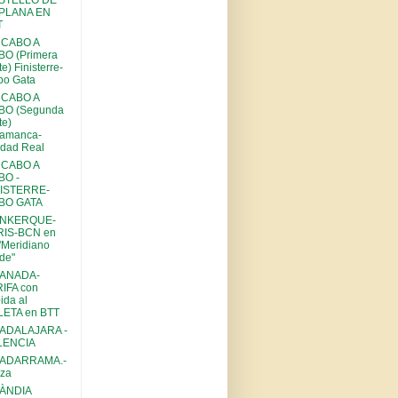
STELLO DE
 PLANA EN
T
 CABO A
BO (Primera
te) Finisterre-
bo Gata
 CABO A
BO (Segunda
te)
lamanca-
dad Real
 CABO A
BO -
NISTERRE-
BO GATA
NKERQUE-
RIS-BCN en
 "Meridiano
de"
ANADA-
IFA con
ida al
LETA en BTT
ADALAJARA -
LENCIA
ADARRAMA.-
aza
LÀNDIA