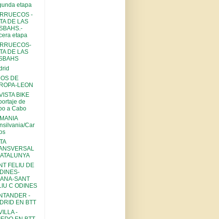
gunda etapa
RRUECOS -
TA DE LAS
SBAHS.-
cera etapa
RRUECOS-
TA DE LAS
SBAHS
rid
COS DE
ROPA-LEON
VISTA BIKE
ortaje de
bo a Cabo
MANIA
nsilvania/Car
os
TA
ANSVERSAL
CATALUNYA
NT FELIU DE
DINES-
IANA-SANT
LIU C ODINES
NTANDER -
DRID EN BTT
ILLA -