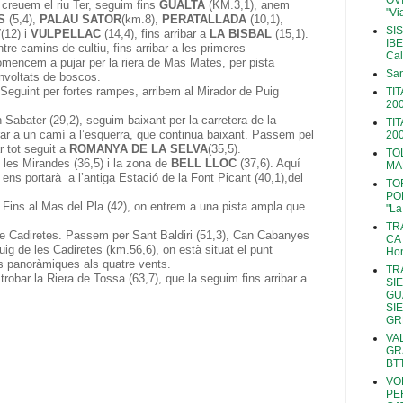
OV
creuem el riu Ter, seguim fins
GUALTA
(KM.3,1), anem
"Vi
S
(5,4),
PALAU SATOR
(km.8),
PERATALLADA
(10,1),
SI
T
(12) i
VULPELLAC
(14,4), fins arribar a
LA BISBAL
(15,1).
IBE
tre camins de cultiu, fins arribar a les primeres
Cal
omencem a pujar per la riera de Mas Mates, per pista
San
envoltats de boscos.
 Seguint per fortes rampes, arribem al Mirador de Puig
TI
20
 Sabater (29,2), seguim baixant per la carretera de la
TI
rar a un camí a l’esquerra, que continua baixant. Passem pel
20
r tot seguit a
ROMANYA DE LA SELVA
(35,5).
TO
les Mirandes (36,5) i la zona de
BELL LLOC
(37,6). Aquí
MA
 ens portarà
a l’antiga Estació de la Font Picant (40,1),del
TO
PO
 Fins al Mas del Pla (42), on entrem a una pista ampla que
"La
TR
de Cadiretes. Passem per Sant Baldiri (51,3), Can Cabanyes
CA 
uig de les Cadiretes (km.56,6), on està situat el punt
Hon
s panoràmiques als quatre vents.
TR
robar la Riera de Tossa (63,7), que la seguim fins arribar a
SI
GU
SI
GR
VA
GR
BT
VO
PE