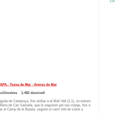
CA
PA.- Tossa de Mar - Arenys de Mar
quilòmetres 1.482 desnivell
nguda de Catalunya, fins arribar a el Molí Vell (2,1), on entrem
 Riera de Can Samada, que la seguirem pel seu marge, fins a
er el Camp de la Barata, seguint el camí Vell de Lloret a