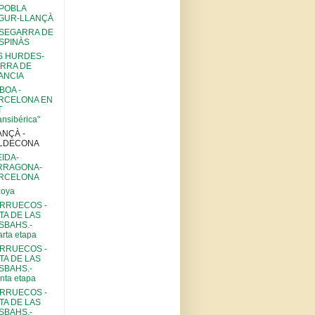
 POBLA
GUR-LLANÇÀ
 SEGARRA DE
ESPINÀS
S HURDES-
ERRA DE
ANCIA
BOA -
RCELONA EN
T
ansibérica"
ANÇÀ -
LDECONA
EIDA-
RRAGONA-
RCELONA
zoya
RRUECOS -
TA DE LAS
SBAHS.-
rta etapa
RRUECOS -
TA DE LAS
SBAHS.-
nta etapa
RRUECOS -
TA DE LAS
SBAHS.-