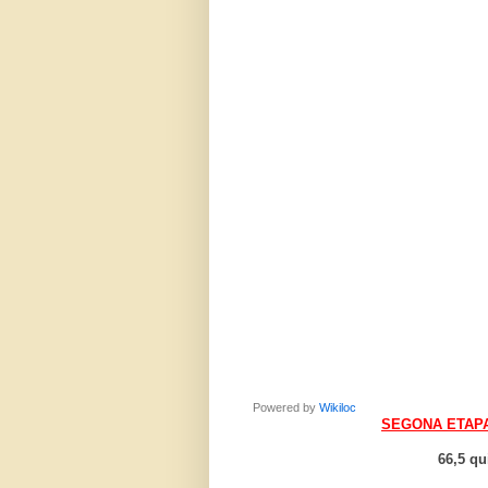
Powered by
Wikiloc
SEGONA ETAPA,.
66,5 qu