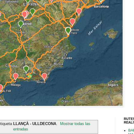
RUTE
REAL
etiqueta
LLANÇÀ - ULLDECONA
.
Mostrar todas las
entradas
BA