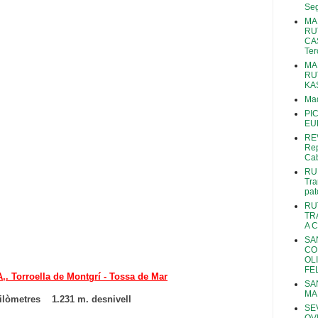
Se
MA
RU
CA
Ter
MA
RU
KA
Mad
PI
EU
RE
Rep
Ca
RU
Tra
pat
RU
TR
A 
SA
CO
OL
FE
 Torroella de Montgrí - Tossa de Mar
SA
MA
ilòmetres 1.231 m. desnivell
SEV