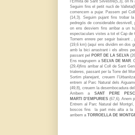
l’Ermita de Sant Silvestre(5,3), on hi 
Seguim fins el petit nucli de Valleta
comencem a pujar. Passem pel Coll 
(14,3). Seguim pujant fins trobar 
pedregós de considerable desnivell, 
on ens desviem fins arribar a un t
espectaculars vistes a tot el Cap de 
Tornem enrere per seguir baixant ,
(19,6 km) (aquí ens dividim en dos gr
amb la bici arrastrant i els altres pe
passant pel
PORT DE LA SELVA
(26
Ens reagrupem a
SELVA DE MAR
. 
(29,4)fins arribar al Coll de Sant Ge
trialeres, passant per la Torre del Moro
Sortim planejant, creuem l’Urbanit
entrem al Parc Natural dels Aiguam
(49,8), creuem la desembocadura del r
Arribem a
SANT PERE PESC
MARTI
D’E
MPURIES
(67,6). Anem pe
Entrem al Parc Natural del Montgrí,
boscos fins
la part més alta a la
arribem a
TORROELLA DE MONTG