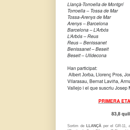
Llançà-Torroella de Montgr
Torroella – Tossa de Mar
Tossa-Arenys de Mar 
Arenys – Barcelona 
Barcelona – L’Arbós 
L’Arbós – Reus 6
Reus – Benissanet 
Benissanet – Beseit 
Beseit – Ulldecona
Han participat:
renç Pros, Jor
Albert Jorba, Llo
Vilarasau, Bernat Laviña, Arm
Vallejo i el que suscriu Josep 
PRIMERA ETAPA
83,8 qui
Sortim de
LLANÇÀ
per el GR-11, a