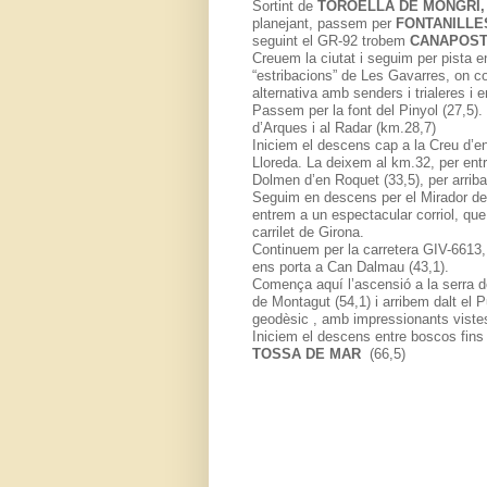
Sortint de
TOROELLA DE MONGRI
,
planejant, passem per
FONTANILLE
seguint el GR-92 trobem
CANAPOS
Creuem la ciutat i seguim per pista en
“estribacions” de Les Gavarres, on c
alternativa amb senders i trialeres i 
Passem per la font del Pinyol (27,5).
d’Arques i al Radar (km.28,7)
Iniciem el descens cap a la Creu d’en
Lloreda. La deixem al km.32, per ent
Dolmen d’en Roquet (33,5), per arriba
Seguim en descens per el Mirador de 
entrem a un espectacular corriol, que
carrilet de Girona.
Continuem per la carretera GIV-6613,
ens porta a Can Dalmau (43,1).
Comença aquí l’ascensió a la serra 
de Montagut (54,1) i arribem dalt el P
geodèsic , amb impressionants viste
Iniciem el descens entre boscos fins t
TOSSA DE MAR
(66,5)