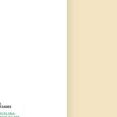
S
ITZADES
RCELONA -