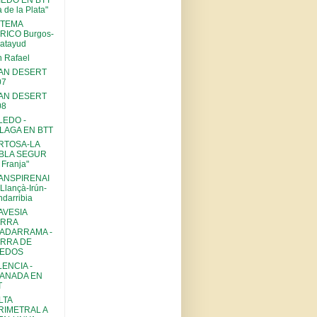
IEDO EN BTT
a de la Plata"
STEMA
RICO Burgos-
atayud
 Rafael
TAN DESERT
07
TAN DESERT
08
LEDO -
LAGA EN BTT
RTOSA-LA
BLA SEGUR
 Franja"
ANSPIRENAI
Llançà-Irún-
darribia
AVESIA
ERRA
ADARRAMA -
ERRA DE
EDOS
LENCIA -
ANADA EN
T
LTA
RIMETRAL A