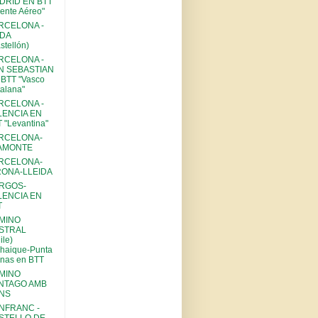
DRID EN BTT
ente Aéreo"
RCELONA -
DA
stellón)
RCELONA -
N SEBASTIAN
BTT "Vasco
alana"
RCELONA -
LENCIA EN
 "Levantina"
RCELONA-
AMONTE
RCELONA-
RONA-LLEIDA
RGOS-
LENCIA EN
T
MINO
STRAL
ile)
haique-Punta
nas en BTT
MINO
NTAGO AMB
NS
NFRANC -