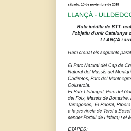
sábado, 10 de noviembre de 2018
LLANÇÀ - ULLDEDCONA
Ruta inédita de BTT, rea
l'objetiu d'unir Catalunya 
LLANÇÀ i ar
Hem creuat els següents para
E
l Parc Natural del Cap de Cr
Natural del Massís del Montgrí
Cadiretes, Parc del Montnegre 
Collserola.
El Baix Llobregat, Parc del Ga
del Foix, Massis de Bonastre,
Tarragonés, El Priorat, Ribera
a la província de Terol a Besei
sender Portell de l’Infern) i el 
ETAPES: